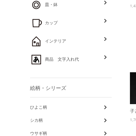
皿・鉢
1,
カップ
インテリア
商品 文字入れ代
絵柄・シリーズ
ひよこ柄
子
1,
シカ柄
ウサギ柄