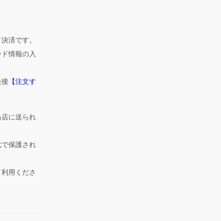
ド決済です。
ード情報の入
最後
【注文す
当店に送られ
化で保護され
て利用くださ