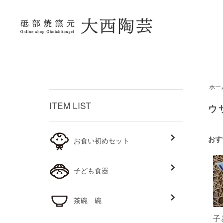
ホー
ITEM LIST
ウ
おす
お食い初めセット
子ども食器
茶碗 碗
子