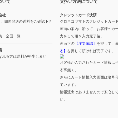
ついて
支払い方法について
会社
クレジットカード決済
は、四国発送の送料をご確認下さ
クロネコヤマトのクレジットカー
画面の案内に沿って、お客様のカ
表：全国一覧
力をして頂き入力完了後、
画面下の
【注文確認】
を押して、
店
る】
を押して頂ければ完了です。
なれる方は送料が発生しませ
お客様が入力されたカード情報は
る事無く、
さらにカード情報入力画面は暗号
ています。
情報流出はありませんので安心し
い。