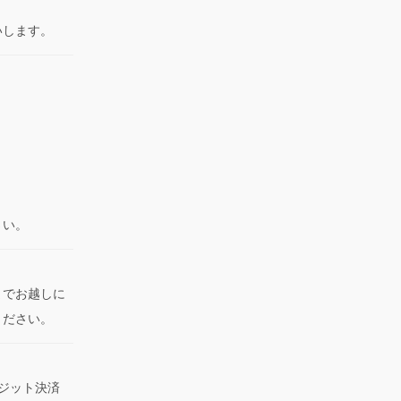
いします。
さい。
までお越しに
ください。
レジット決済