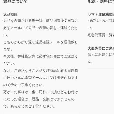
返品について
配送・送料に
返品期限
ヤマト運輸株式
返品を希望される場合は、商品到着後７日迄に
※送料について
必ずメールにて返品ご希望の旨をご連絡くださ
い。
い。
宅急便運賃一覧
こちらから折り返し返品確認メールを送信致し
大西陶芸にご来
ます。
窯元にお越しに
その後、弊社指定先に必ず宅配便にてご返送く
ん。
ださい。
なお、ご連絡なきご返品及び商品到着８日以降
に届いた返品希望メールはお受け出来かねます
ので予めご了承ください。
万が一お客様が、傷・汚れ・破損などをお付け
になった場合は、返品・交換はできませんの
で、あらかじめご了承ください。