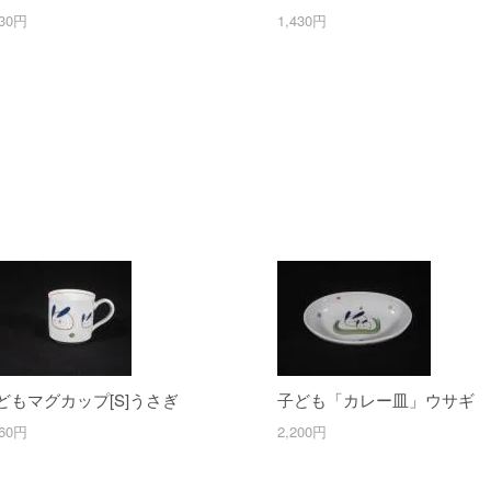
430円
1,430円
どもマグカップ[S]うさぎ
子ども「カレー皿」ウサギ
760円
2,200円