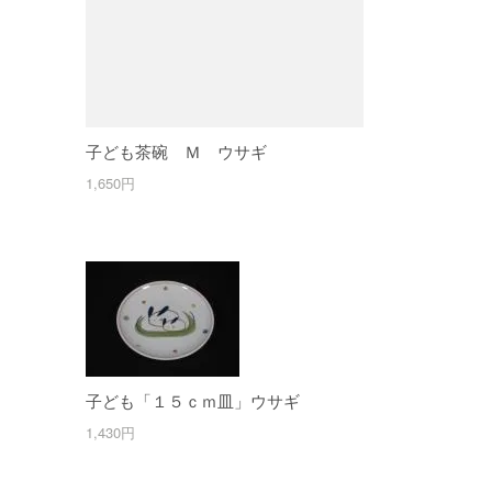
子ども茶碗 Ｍ ウサギ
1,650円
子ども「１５ｃｍ皿」ウサギ
1,430円