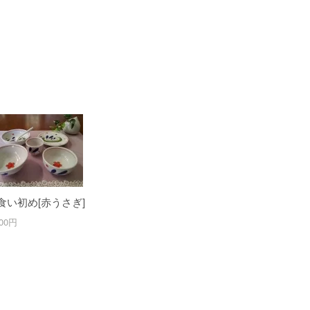
食い初め[赤うさぎ]
700円