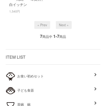
白イッチン
1,540円
« Prev
Next »
7
1-7
商品中
商品
ITEM LIST
お食い初めセット
子ども食器
茶碗 碗