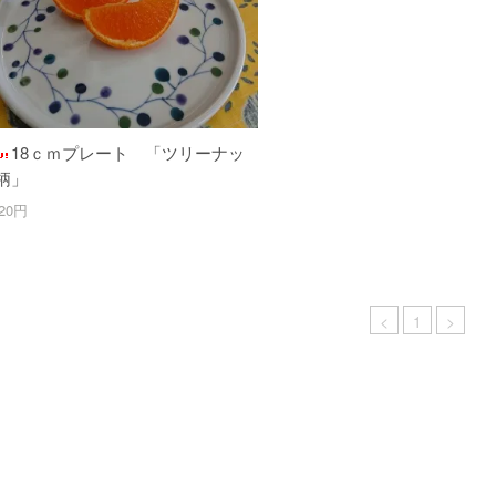
18ｃｍプレート 「ツリーナッ
柄」
420円
<
1
>