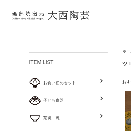
ホー
ITEM LIST
ツ
おす
お食い初めセット
子ども食器
茶碗 碗