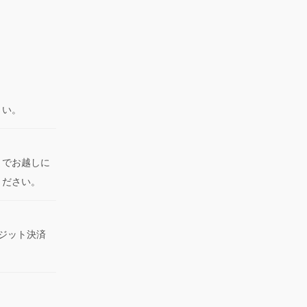
さい。
までお越しに
ください。
レジット決済