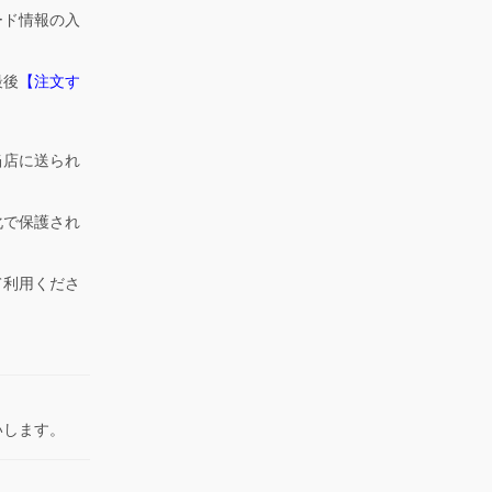
ード情報の入
最後
【注文す
当店に送られ
化で保護され
て利用くださ
いします。