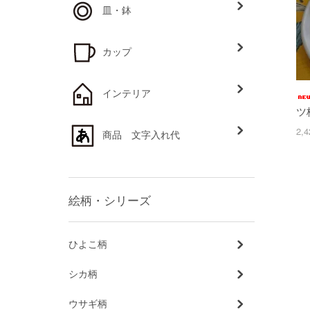
皿・鉢
カップ
インテリア
ツ
2,
商品 文字入れ代
絵柄・シリーズ
ひよこ柄
シカ柄
ウサギ柄